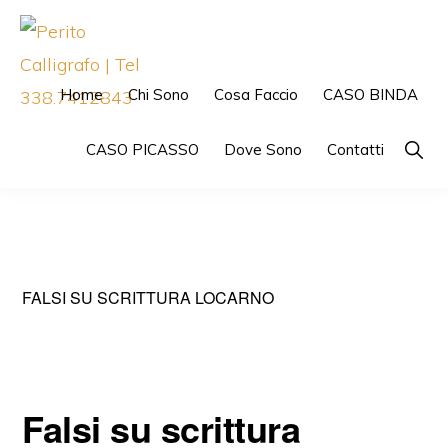
Skip
Skip
to
to
primary
main
Home
Chi Sono
Cosa Faccio
CASO BINDA
navigation
content
PERITO
CALLIGRAFO
Show
CASO PICASSO
Dove Sono
Contatti
|
Searc
TEL
338.7412843
FALSI SU SCRITTURA LOCARNO
Falsi su scrittura