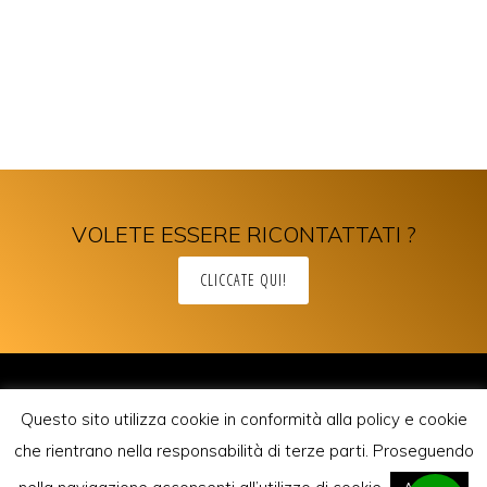
VOLETE ESSERE RICONTATTATI ?
CLICCATE QUI!
Leggi L'informativa privacy
-
Richiesta Cancellazione Dati
Questo sito utilizza cookie in conformità alla policy e cookie
COPYRIGHT © 2019 by -
Realizzazione siti internet
-
Solution Group
Communication
|
Siti Roma
che rientrano nella responsabilità di terze parti. Proseguendo
HOME
CHI SONO
COSA FACCIO
CASO BINDA
CASO PICASSO
DOVE SONO
CONTATTI