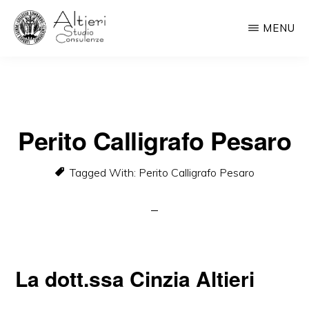
Skip
MENU
to
main
PERITO
CALLIGRAFO
content
|
TEL
338.7412843
Perito Calligrafo Pesaro
Tagged With:
Perito Calligrafo Pesaro
La dott.ssa Cinzia Altieri