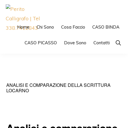
Skip
Skip
to
to
primary
main
Home
Chi Sono
Cosa Faccio
CASO BINDA
navigation
content
PERITO
CALLIGRAFO
Show
CASO PICASSO
Dove Sono
Contatti
|
Searc
TEL
338.7412843
ANALISI E COMPARAZIONE DELLA SCRITTURA
LOCARNO
Analisi e comparazione